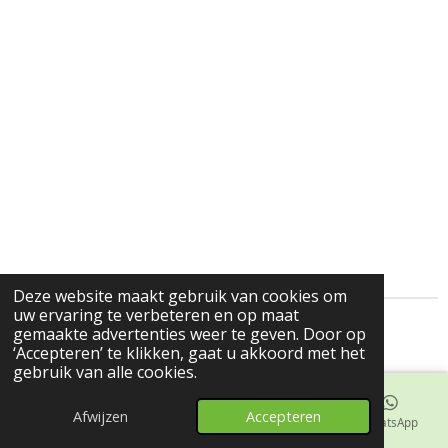
Deze website maakt gebruik van cookies om
uw ervaring te verbeteren en op maat
gemaakte advertenties weer te geven. Door op
© 2024-2025 Trekbakkie.nl
‘Accepteren’ te klikken, gaat u akkoord met het
gebruik van alle cookies.
Afwijzen
Accepteren
E-mailadres
Telefoonnummer
Kaart
WhatsApp