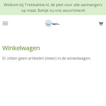
Welkom bij Trekbakkie.nl, dé plek voor alle aanhangers
Ga
op maat. Bekijk nu ons assortiment!
direct
naar
de
hoofdinhoud
Winkelwagen
Er zitten geen artikelen (meer) in de winkelwagen.