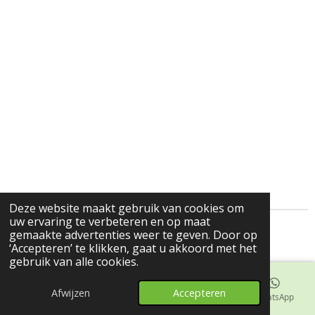
Deze website maakt gebruik van cookies om
uw ervaring te verbeteren en op maat
gemaakte advertenties weer te geven. Door op
© 2024-2025 Trekbakkie.nl
‘Accepteren’ te klikken, gaat u akkoord met het
gebruik van alle cookies.
Afwijzen
Accepteren
E-mailadres
Telefoonnummer
Kaart
WhatsApp