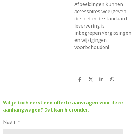
Afbeeldingen kunnen
accessoires weergeven
die niet in de standaard
leververing is
inbegrepen.Vergissingen
en wijzigingen
voorbehouden!
D
D
S
D
e
e
h
e
l
e
a
l
e
l
r
e
n
e
n
Wil je toch eerst een offerte aanvragen voor deze
aanhangwagen? Dat kan hieronder.
Naam *