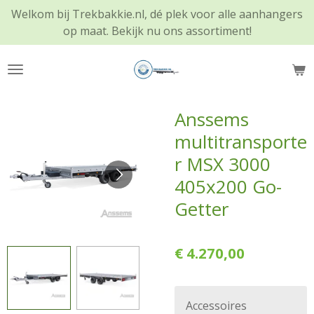
Welkom bij Trekbakkie.nl, dé plek voor alle aanhangers
Ga
op maat. Bekijk nu ons assortiment!
direct
naar
de
hoofdinhoud
Anssems
multitransporte
r MSX 3000
405x200 Go-
Getter
€ 4.270,00
Accessoires