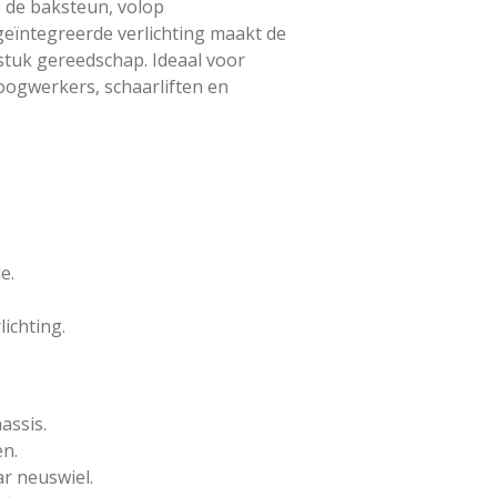
, de baksteun, volop
eïntegreerde verlichting maakt de
stuk gereedschap. Ideaal voor
ogwerkers, schaarliften en
e.
lichting.
assis.
en.
r neuswiel.