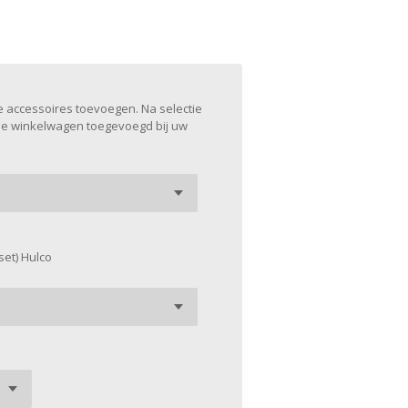
 accessoires toevoegen. Na selectie
de winkelwagen toegevoegd bij uw
set) Hulco