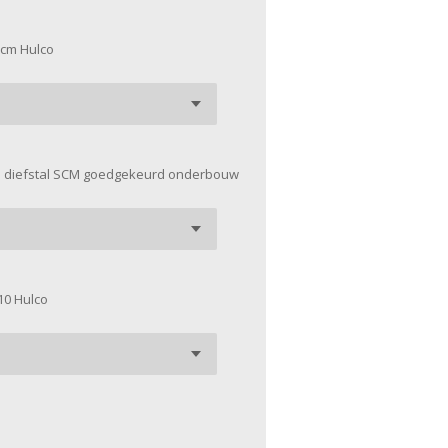
 cm Hulco
ti diefstal SCM goedgekeurd onderbouw
10 Hulco