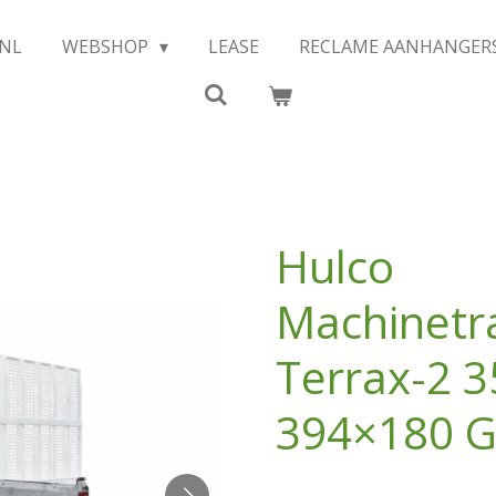
.NL
WEBSHOP
LEASE
RECLAME AANHANGER
Hulco
Machinetr
Terrax-2 3
394×180 G