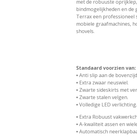
met de robuuste oprijklep
bindmogelijkheden en de g
Terrax een professioneel 
mobiele graafmachines, ho
shovels.
Standaard voorzien van:
•
Anti slip aan de bovenzijd
•
Extra zwaar neuswiel.
•
Zwarte sideskirts met ver
•
Zwarte stalen velgen.
•
Volledige LED verlichting.
•
Extra Robuust vakwerkch
•
A-kwaliteit assen en wiel
•
Automatisch neerklapbaa