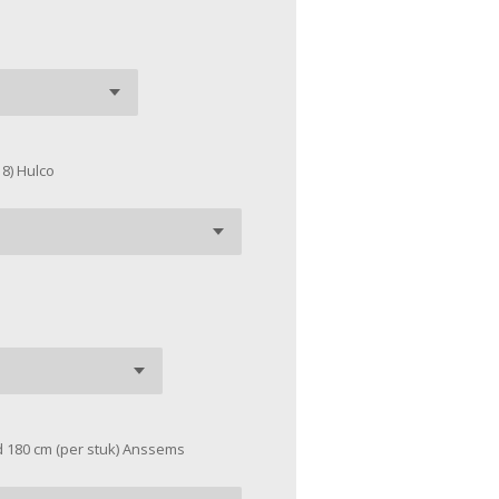
8) Hulco
d 180 cm (per stuk) Anssems